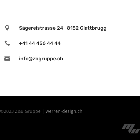

Sägereistrasse 24 | 8152 Glattbrugg

+41 44 456 44 44

info@zbgruppe.ch
©2023 Z&B Gruppe |
werren-design.ch